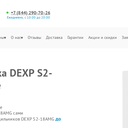
+7 (844) 290-70-26
Ежедневно, с 10:00 до 20:00
ны
О нас
Отзывы
Доставка
Гарантии
Акции и скидки
Зая
а DEXP S2-
е
е
18AMG сами
до
одильников DEXP S2-18AMG