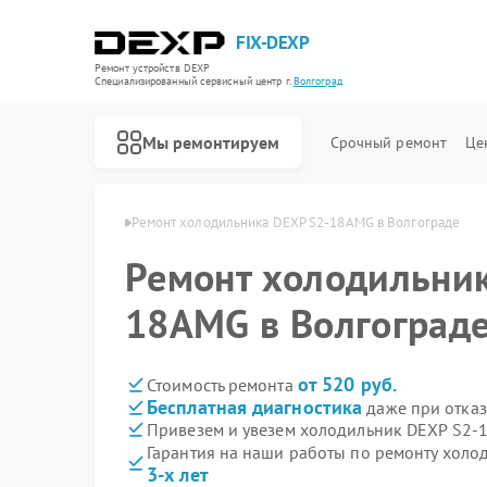
FIX-DEXP
Ремонт устройств DEXP
Специализированный cервисный центр г.
Волгоград
Мы ремонтируем
Срочный ремонт
Це
 DEXP в Волгограде
Ремонт холодильника DEXP S2-18AMG в Волгограде
Ремонт холодильник
18AMG в Волгоград
от 520 руб.
Стоимость ремонта
Бесплатная диагностика
даже при отказ
Привезем и увезем холодильник DEXP S2-
Гарантия на наши работы по ремонту хол
3-х лет
Ремонт водонагревателей DEXP
Ремонт роботов-пылесосов DEXP
Ремонт стиральных машин DEXP
Ремонт электросамокатов DEXP
Ремонт видеорегистраторов DEXP