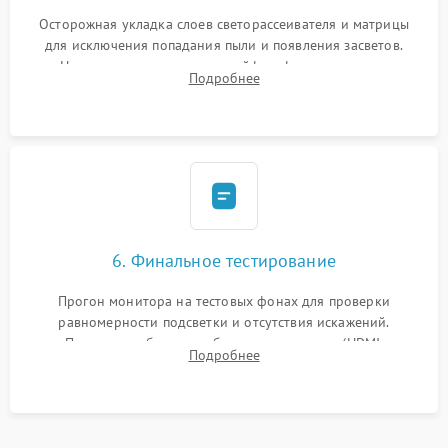
Осторожная укладка слоев светорассеивателя и матрицы
для исключения попадания пыли и появления засветов.
Надежное подключение шлейфов, фиксация плат и
Подробнее
аккуратное защелкивание пластикового корпуса монитора.
6. Финальное тестирование
Прогон монитора на тестовых фонах для проверки
равномерности подсветки и отсутствия искажений.
Проверка работоспособности всех портов (HDMI,
Подробнее
DisplayPort, VGA) и кнопок управления под нагрузкой в
течение пары часов.