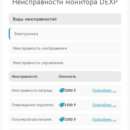
Неисправности монитора DEXP
Виды неисправностей
Электроника
Неисправность изображения
Неисправность управления
Неисправности
Стоимость
Неисправность интерфейсов
Неисправность матрицы
2000 ₽
Подробнее →
Прочие неисправности
Повреждение подсветки
1500 ₽
Подробнее →
Неисправность звука
Поломка блока питания
1000 ₽
Подробнее →
Механические повреждения