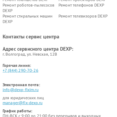
Ремонт роботов-пылесосов
Ремонт телефонов DEXP
DEXP
Ремонт стиральных машин
Ремонт телевизоров DEXP
DEXP
Ремонт холодильников DEXP
Ремонт электросамокатов
DEXP
Контакты сервис центра
Ремонт серверов DEXP
Ремонт мини пк DEXP
Адрес сервисного центра DEXP:
г. Волгоград, ул. Невская, 12В
Горячая линия:
+7 (844) 290-70-26
Электронная почта:
info@dexp-fixim.ru
для юридических лиц
manager@fix-dexp.ru
График работы:
ПН-ВСК с 9:00 до 21:00 без перерывов и выходных