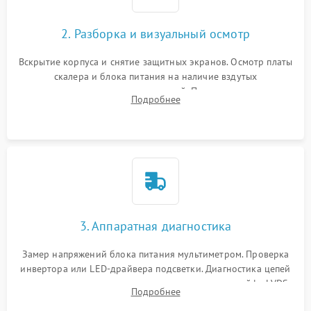
2. Разборка и визуальный осмотр
Вскрытие корпуса и снятие защитных экранов. Осмотр платы
скалера и блока питания на наличие вздутых
конденсаторов, прогаров, окислений. Проверка надежности
Подробнее
контактов и целостности шлейфов матрицы.
3. Аппаратная диагностика
Замер напряжений блока питания мультиметром. Проверка
инвертора или LED-драйвера подсветки. Диагностика цепей
питания скалера и тестирование сигналов на шлейфе LVDS
Подробнее