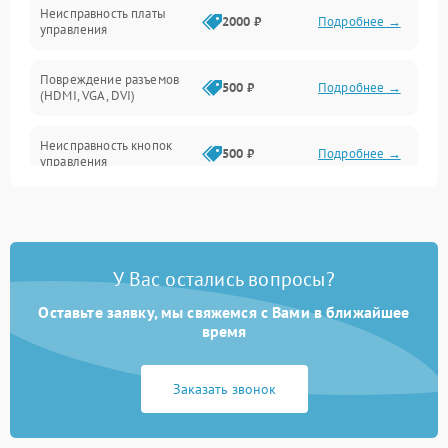
Неисправность платы
2000 ₽
Подробнее →
управления
Повреждение разъемов
500 ₽
Подробнее →
(HDMI, VGA, DVI)
Неисправность кнопок
500 ₽
Подробнее →
управления
Поломка инвертора
1500 ₽
Подробнее →
Повреждение кабеля
500 ₽
Подробнее →
У Вас остались вопросы?
питания
Оставьте заявку, мы свяжемся с Вами в ближайшее
Неисправность системы
время
1000 ₽
Подробнее →
защиты от перегрузок
Заказать звонок
Поломка системы
автоматического
1000 ₽
Подробнее →
отключения