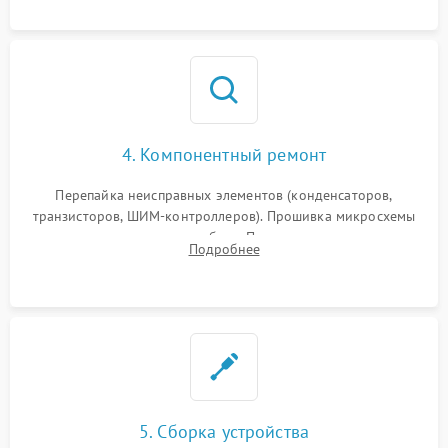
4. Компонентный ремонт
Перепайка неисправных элементов (конденсаторов,
транзисторов, ШИМ-контроллеров). Прошивка микросхемы
памяти при программных сбоях. При поломке подсветки —
Подробнее
разборка матрицы и замена выгоревших светодиодов.
5. Сборка устройства