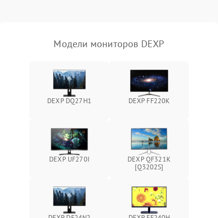
Неисправность системы
защиты от короткого
1000 ₽
Подробнее →
замыкания
Модели мониторов DEXP
Повреждение системы
1000 ₽
Подробнее →
защиты от перегрева
Неисправность системы
защиты от
1000 ₽
Подробнее →
DEXP DQ27H1
DEXP FF220K
перенапряжения
Неисправность системы
1000 ₽
Подробнее →
защиты от замыкания
Повреждение системы
DEXP UF270I
DEXP QF321K
1000 ₽
Подробнее →
защиты от перегрузок
[Q3202S]
Неисправность системы
1000 ₽
Подробнее →
защиты от перегрева
DEXP DF24N2
DEXP FF240H