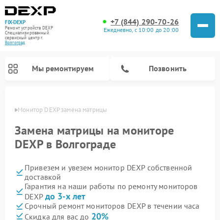
+7 (844) 290-70-26
FIX-DEXP
Ремонт устройств DEXP
Ежедневно, с 10:00 до 20:00
Специализированный
cервисный центр г.
Волгоград
Мы ремонтируем
Позвонить
граде
Монитор DEXP замена матрицы
Замена матрицы на мониторе
DEXP в Волгограде
Привезем и увезем монитор DEXP собственной
доставкой
Гарантия на наши работы по ремонту мониторов
до 3-х лет
DEXP
Ремонт электросамокатов DEXP
Ремонт роботов-пылесосов DEXP
Ремонт стиральных машин DEXP
Ремонт видеорегистраторов DEXP
Срочный ремонт мониторов DEXP в течении часа
20%
Скидка для вас до