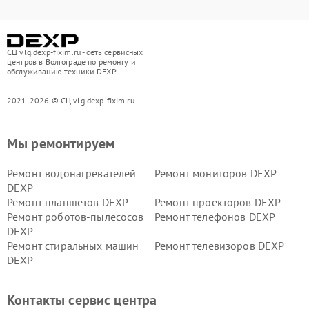
СЦ vlg.dexp-fixim.ru - сеть сервисных
центров в Волгограде по ремонту и
обслуживанию техники DEXP
2021-2026 © СЦ vlg.dexp-fixim.ru
Мы ремонтируем
Ремонт водонагревателей
Ремонт мониторов DEXP
DEXP
Ремонт планшетов DEXP
Ремонт проекторов DEXP
Ремонт роботов-пылесосов
Ремонт телефонов DEXP
DEXP
Ремонт стиральных машин
Ремонт телевизоров DEXP
DEXP
Ремонт холодильников DEXP
Ремонт электросамокатов
DEXP
Контакты сервис центра
Ремонт серверов DEXP
Ремонт мини пк DEXP