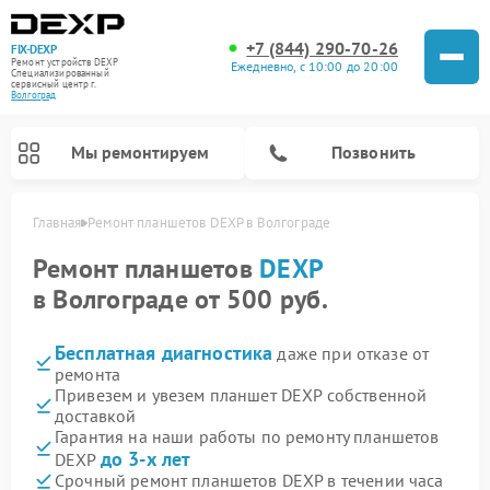
+7 (844) 290-70-26
FIX-DEXP
Ремонт устройств DEXP
Ежедневно, с 10:00 до 20:00
Специализированный
cервисный центр г.
Волгоград
Мы ремонтируем
Позвонить
Главная
Ремонт планшетов DEXP в Волгограде
Ремонт планшетов
DEXP
в Волгограде от 500 руб.
Бесплатная диагностика
даже при отказе от
ремонта
Привезем и увезем планшет DEXP собственной
доставкой
Гарантия на наши работы по ремонту планшетов
Ремонт электросамокатов DEXP
Ремонт роботов-пылесосов DEXP
Ремонт стиральных машин DEXP
Ремонт видеорегистраторов DEXP
до 3-х лет
DEXP
Срочный ремонт планшетов DEXP в течении часа