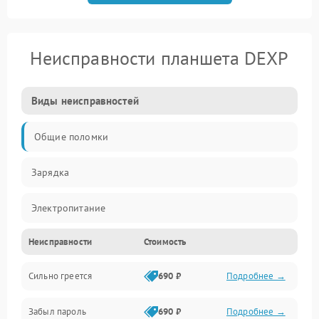
Неисправности планшета DEXP
Виды неисправностей
Общие поломки
Зарядка
Электропитание
Неисправности
Стоимость
Экран и изображение
Сильно греется
690 ₽
Подробнее →
Дисплей
Забыл пароль
690 ₽
Подробнее →
Экран (дисплей)