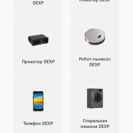
DEXP
Связь и беспроводные модули
Камера
Сенсорное управление
Проблемы с механикой
Робот-пылесос
Проектор DEXP
DEXP
Питание и аккумулятор
Кнопки и органы управления
Звук и аудио
Камеры
Стиральная
Телефон DEXP
машина DEXP
ПО