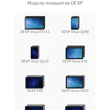
Модели планшетов DEXP
Камера
Сенсорное управление
Проблемы с механикой
DEXP Ursus EX111
DEXP Ursus Q280
Питание и аккумулятор
Кнопки и органы управления
DEXP Ursus Q110
DEXP Ursus K31
Звук и аудио
Камеры
DEXP K48
DEXP Ursus H310
ПО