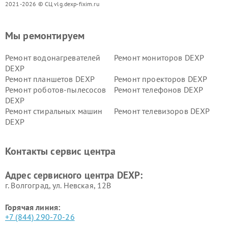
2021-2026 © СЦ vlg.dexp-fixim.ru
Мы ремонтируем
Ремонт водонагревателей
Ремонт мониторов DEXP
DEXP
Ремонт планшетов DEXP
Ремонт проекторов DEXP
Ремонт роботов-пылесосов
Ремонт телефонов DEXP
DEXP
Ремонт стиральных машин
Ремонт телевизоров DEXP
DEXP
Ремонт холодильников DEXP
Ремонт электросамокатов
DEXP
Контакты сервис центра
Ремонт серверов DEXP
Ремонт мини пк DEXP
Адрес сервисного центра DEXP:
г. Волгоград, ул. Невская, 12В
Горячая линия:
+7 (844) 290-70-26