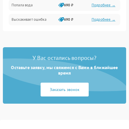
Попала вода
690 ₽
Подробнее →
Разговор (микрофон, динамик)
Выскакивает ошибка
690 ₽
Подробнее →
Перегрев и нестабильная работа
Влага и механические повреждения
Сеть и интернет
У Вас остались вопросы?
Зарядка и разъёмы
Оставьте заявку, мы свяжемся с Вами в ближайшее
время
Программные сбои
Заказать звонок
Память и данные
Режим работы
Связь и беспроводные модули