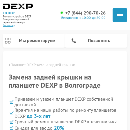
+7 (844) 290-70-26
FIX-DEXP
Ремонт устройств DEXP
Ежедневно, с 10:00 до 20:00
Специализированный
cервисный центр г.
Волгоград
Мы ремонтируем
Позвонить
граде
Планшет DEXP замена задней крышки
Замена задней крышки на
планшете DEXP в Волгограде
Привезем и увезем планшет DEXP собственной
доставкой
Гарантия на наши работы по ремонту планшетов
до 3-х лет
DEXP
Ремонт электросамокатов DEXP
Ремонт роботов-пылесосов DEXP
Ремонт стиральных машин DEXP
Ремонт видеорегистраторов DEXP
Срочный ремонт планшетов DEXP в течении часа
20%
Скидка для вас до