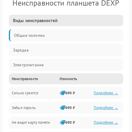
Неисправности планшета DEXP
Виды неисправностей
Общие поломки
Зарядка
Электропитание
Неисправности
Стоимость
Экран и изображение
Сильно греется
690 ₽
Подробнее →
Дисплей
Забыл пароль
690 ₽
Подробнее →
Экран (дисплей)
Не видит карту памяти
690 ₽
Подробнее →
Связь