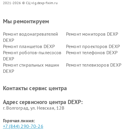
2021-2026 © СЦ vlg.dexp-fixim.ru
Мы ремонтируем
Ремонт водонагревателей
Ремонт мониторов DEXP
DEXP
Ремонт планшетов DEXP
Ремонт проекторов DEXP
Ремонт роботов-пылесосов
Ремонт телефонов DEXP
DEXP
Ремонт стиральных машин
Ремонт телевизоров DEXP
DEXP
Ремонт холодильников DEXP
Ремонт электросамокатов
DEXP
Контакты сервис центра
Ремонт серверов DEXP
Ремонт мини пк DEXP
Адрес сервисного центра DEXP:
г. Волгоград, ул. Невская, 12В
Горячая линия:
+7 (844) 290-70-26