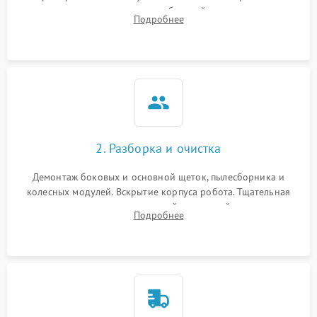
аккумулятора и тестирование базовой станции зарядки.
Подробнее
Оценка работы лидара, бампера и датчиков падения для
локализации неисправности.
2. Разборка и очистка
Демонтаж боковых и основной щеток, пылесборника и
колесных модулей. Вскрытие корпуса робота. Тщательная
очистка внутренних полостей, шестерней и плат от
Подробнее
скопившейся пыли, волос и шерсти животных с
использованием сжатого воздуха и щеток.