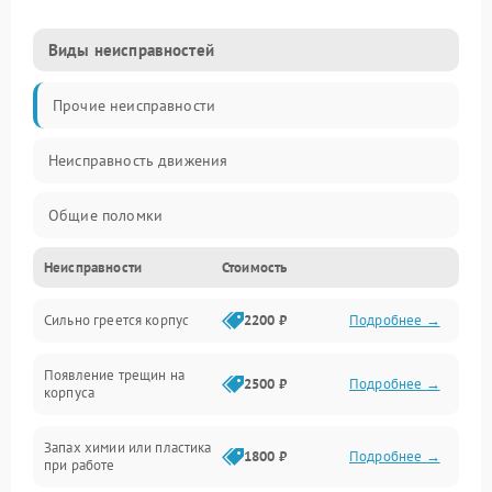
Виды неисправностей
Прочие неисправности
Неисправность движения
Общие поломки
Неисправности
Стоимость
Неисправность датчиков
Сильно греется корпус
2200 ₽
Подробнее →
Неисправность программного обеспечения
Появление трещин на
Проблемы с сигналом
2500 ₽
Подробнее →
корпуса
Неисправность резервуаров и систем подачи воды
Запах химии или пластика
1800 ₽
Подробнее →
при работе
Проблемы с механикой