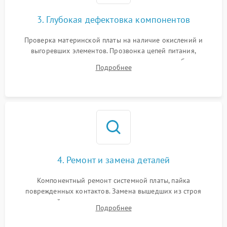
3. Глубокая дефектовка компонентов
Проверка материнской платы на наличие окислений и
выгоревших элементов. Прозвонка цепей питания,
тестирование приводных моторов колес и турбины
Подробнее
всасывания. Оценка состояния оптических и инфракрасных
датчиков, а также механизма лазерного дальномера.
4. Ремонт и замена деталей
Компонентный ремонт системной платы, пайка
поврежденных контактов. Замена вышедших из строя
двигателей, изношенного аккумулятора, неисправного
Подробнее
лидара или помпы подачи воды. Восстановление шлейфов и
устранение последствий попадания влаги.