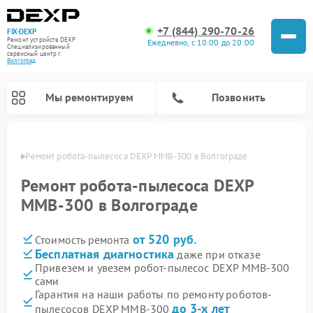
+7 (844) 290-70-26
FIX-DEXP
Ремонт устройств DEXP
Ежедневно, с 10:00 до 20:00
Специализированный
cервисный центр г.
Волгоград
Мы ремонтируем
Позвонить
граде
Ремонт робота-пылесоса DEXP MMB-300 в Волгограде
Ремонт робота-пылесоса DEXP
MMB-300 в Волгограде
от 520 руб.
Стоимость ремонта
Бесплатная диагностика
даже при отказе
Привезем и увезем робот-пылесос DEXP MMB-300
сами
Ремонт электросамокатов DEXP
Ремонт стиральных машин DEXP
Ремонт видеорегистраторов DEXP
Гарантия на наши работы по ремонту роботов-
до 3-х лет
пылесосов DEXP MMB-300