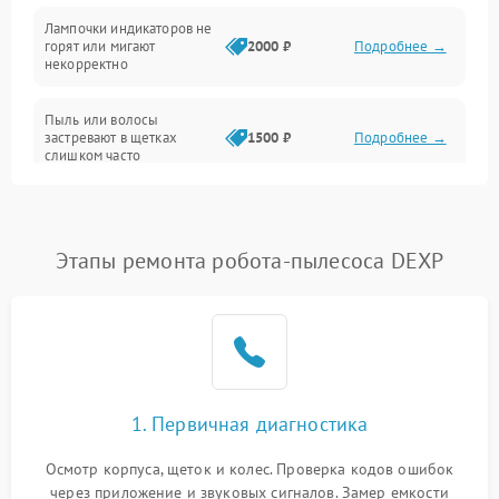
Лампочки индикаторов не
горят или мигают
2000 ₽
Подробнее →
Батарея
некорректно
Режим работы
Пыль или волосы
застревают в щетках
1500 ₽
Подробнее →
слишком часто
Программные сбои
Этапы ремонта робота-пылесоса DEXP
1. Первичная диагностика
Осмотр корпуса, щеток и колес. Проверка кодов ошибок
через приложение и звуковых сигналов. Замер емкости