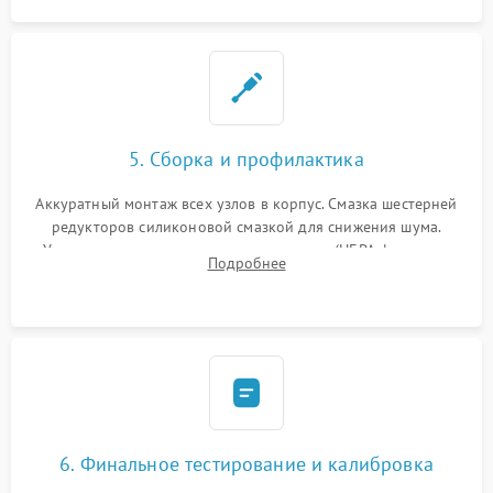
5. Сборка и профилактика
Аккуратный монтаж всех узлов в корпус. Смазка шестерней
редукторов силиконовой смазкой для снижения шума.
Установка новых расходных материалов (HEPA-фильтров,
Подробнее
микрофибры, щеток). Надежная фиксация разъемов и
проверка герметичности водяного контура.
6. Финальное тестирование и калибровка