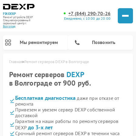
+7 (844) 290-70-26
FIX-DEXP
Ремонт устройств DEXP
Ежедневно, с 10:00 до 20:00
Специализированный
cервисный центр г.
Волгоград
Мы ремонтируем
Позвонить
Главная
Ремонт серверов DEXP в Волгограде
Ремонт серверов
DEXP
в Волгограде от 900 руб.
Бесплатная диагностика
даже при отказе от
ремонта
Привезем и увезем сервер DEXP собственной
доставкой
Гарантия на наши работы по ремонту серверов
Ремонт роботов-пылесосов DEXP
Ремонт стиральных машин DEXP
Ремонт электросамокатов DEXP
Ремонт видеорегистраторов DEXP
до 3-х лет
DEXP
Срочный ремонт серверов DEXP в течении часа