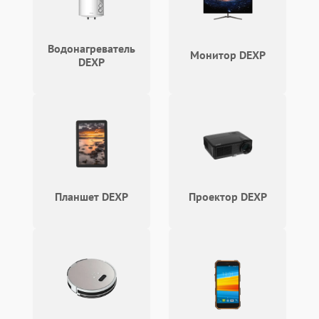
Режим работы
Водонагреватель
Монитор DEXP
DEXP
Влага и внешные воздействия
Планшет DEXP
Проектор DEXP