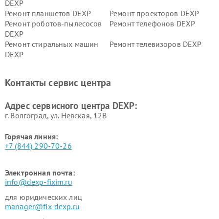
DEXP
Ремонт планшетов DEXP
Ремонт проекторов DEXP
Ремонт роботов-пылесосов
Ремонт телефонов DEXP
DEXP
Ремонт стиральных машин
Ремонт телевизоров DEXP
DEXP
Ремонт холодильников DEXP
Ремонт электросамокатов
DEXP
Контакты сервис центра
Ремонт серверов DEXP
Ремонт мини пк DEXP
Адрес сервисного центра DEXP:
г. Волгоград, ул. Невская, 12В
Горячая линия:
+7 (844) 290-70-26
Электронная почта:
info@dexp-fixim.ru
для юридических лиц
manager@fix-dexp.ru