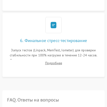
6. Финальное стресс-тестирование
Запуск тестов (Linpack, MemTest, Iometer) для проверки
стабильности при 100% нагрузке в течение 12-24 часов.
Контроль температурных режимов, проверка отсутствия
Подробнее
троттлинга и подготовка сервера к выдаче.
FAQ. Ответы на вопросы