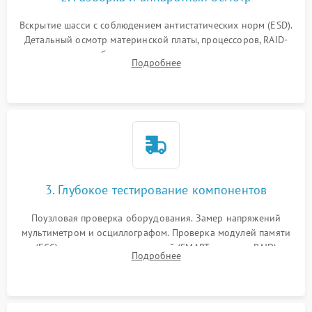
Вскрытие шасси с соблюдением антистатических норм (ESD).
Детальный осмотр материнской платы, процессоров, RAID-
контроллеров и блоков питания на наличие термических
Подробнее
повреждений, прогаров или окислений.
3. Глубокое тестирование компонентов
Поузловая проверка оборудования. Замер напряжений
мультиметром и осциллографом. Проверка модулей памяти
(ECC) и состояния накопителей (SMART, массивы RAID)
Подробнее
специализированными диагностическими утилитами.