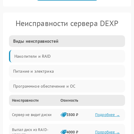
Неисправности сервера DEXP
Виды неисправностей
Накопители и RAID
Питание и электрика
Программное обеспечение и ОС
Неисправности
Стоимость
Охлаждение и температура
Сервер не видит диски
3500 ₽
Подробнее →
Материнская плата и процессор
Выпал диск из RAID-
Сеть и коммуникации
4000 ₽
Подробнее →