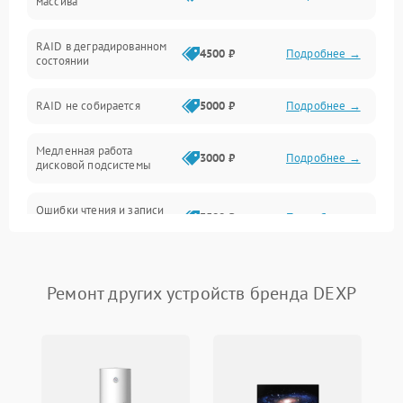
массива
BIOS / прошивки
RAID в деградированном
4500 ₽
Подробнее →
состоянии
Оперативная память
RAID не собирается
5000 ₽
Подробнее →
Корпус и механика
Медленная работа
3000 ₽
Подробнее →
дисковой подсистемы
Контроллеры и интерфейсы
Ошибки чтения и записи
Виртуализация и сервисы
3500 ₽
Подробнее →
данных
Влага и внешние воздействия
Потеря данных
5000 ₽
Подробнее →
Ремонт других устройств бренда DEXP
Программные сбои
Общие поломки
Система охлаждения