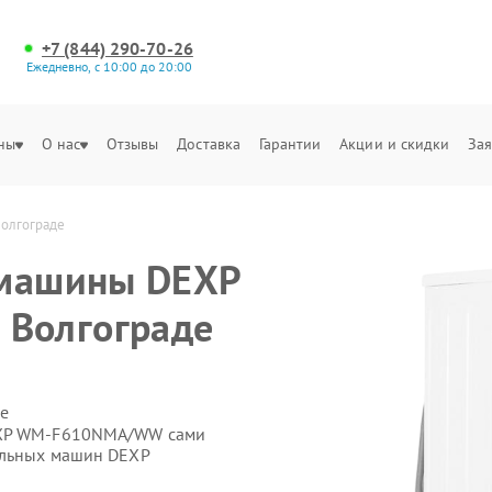
+7 (844) 290-70-26
Ежедневно, с 10:00 до 20:00
ны
О нас
Отзывы
Доставка
Гарантии
Акции и скидки
Зая
олгограде
 машины DEXP
Волгограде
е
DEXP WM‑F610NMA/WW сами
альных машин DEXP