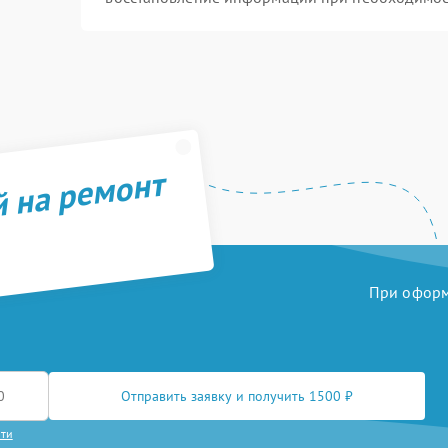
й на ремонт
При оформл
Отправить заявку и получить 1500 ₽
сти