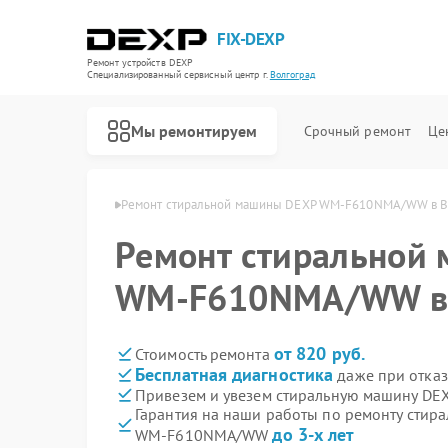
FIX-DEXP
Ремонт устройств DEXP
Специализированный cервисный центр г.
Волгоград
Мы ремонтируем
Срочный ремонт
Це
 DEXP в Волгограде
Ремонт стиральной машины DEXP WM‑F610NMA/WW в В
Ремонт стиральной
WM‑F610NMA/WW в 
от 820 руб.
Стоимость ремонта
Бесплатная диагностика
даже при отказ
Привезем и увезем стиральную машину 
Гарантия на наши работы по ремонту стир
до 3-х лет
WM‑F610NMA/WW
Ремонт водонагревателей DEXP
Ремонт роботов-пылесосов DEXP
Ремонт электросамокатов DEXP
Ремонт видеорегистраторов DEXP