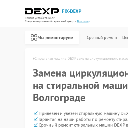
FIX-DEXP
Ремонт устройств DEXP
Специализированный cервисный центр г.
Волгоград
Мы ремонтируем
Срочный ремонт
Це
 DEXP в Волгограде
Стиральная машина DEXP замена циркуляционного насо
Замена циркуляцион
на стиральной маши
Волгограде
Привезем и увезем стиральную машину DEX
Гарантия на наши работы по ремонту сти
Срочный ремонт стиральных машин DEXP в
Ремонт водонагревателей DEXP
Ремонт роботов-пылесосов DEXP
Ремонт электросамокатов DEXP
Ремонт видеорегистраторов DEXP