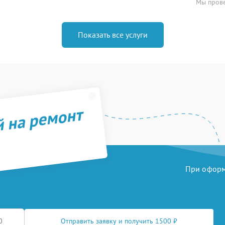
Мы прове
Показать все услуги
й на ремонт
При оформл
Отправить заявку и получить 1500 ₽