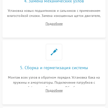
4. Замена механических узлов
Установка новых подшипников и сальников с применением
влагостойкой смазки. Замена изношенных щеток двигателя,
порванного ремня привода, неисправного сливного насоса
Подробнее
или поврежденной резиновой манжеты.
5. Сборка и герметизация системы
Монтаж всех узлов в обратном порядке. Установка бака на
пружины и амортизаторы. Подключение патрубков с
надежной фиксацией хомутами. Обработка стыков
Подробнее
герметиком для предотвращения возможных протечек воды.