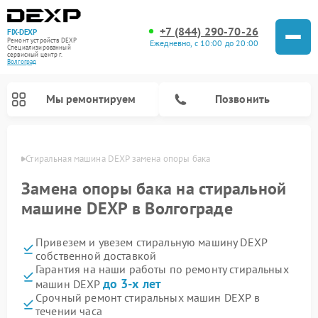
+7 (844) 290-70-26
FIX-DEXP
Ремонт устройств DEXP
Ежедневно, с 10:00 до 20:00
Специализированный
cервисный центр г.
Волгоград
Мы ремонтируем
Позвонить
граде
Стиральная машина DEXP замена опоры бака
Замена опоры бака на стиральной
машине DEXP в Волгограде
Привезем и увезем стиральную машину DEXP
собственной доставкой
Гарантия на наши работы по ремонту стиральных
до 3-х лет
машин DEXP
Ремонт роботов-пылесосов DEXP
Ремонт электросамокатов DEXP
Ремонт видеорегистраторов DEXP
Срочный ремонт стиральных машин DEXP в
течении часа