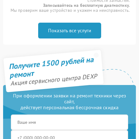
стоимости запчастей.
Записывайтесь на бесплатную диагностику.
Мы проверим ваше устройство и укажем на неисправность.
Показать все услуги
Получите 1500 рублей на
ремонт
Акция сервисного центра DEXP
При оформлении заявки на ремонт техники через
сайт,
действует персональная бессрочная скидка