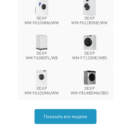
DEXP
DEXP
WM‑F610NMA/WW
WM‑F612BDHE/WW
DEXP
DEXP
WM‑T608DTL/WB
WM‑F712DHE/WBS
DEXP
DEXP
WM‑F610DMA/WW
WM‑F814BDMA/SBSI
Показать все модели