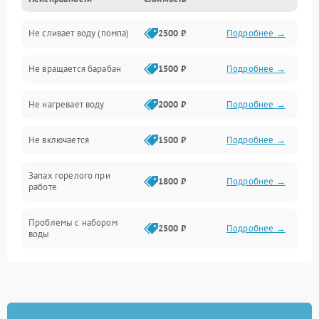
Электропитание
Не сливает воду (помпа)
2500 ₽
Подробнее →
Водоснабжение
Не вращается барабан
1500 ₽
Подробнее →
Слив
Не нагревает воду
2000 ₽
Подробнее →
Программное обеспечение
Не включается
1500 ₽
Подробнее →
Запах горелого при
1800 ₽
Подробнее →
работе
Проблемы с набором
2500 ₽
Подробнее →
воды
Замена ТЭНа
2200 ₽
Подробнее →
Замена платы управления
2200 ₽
Подробнее →