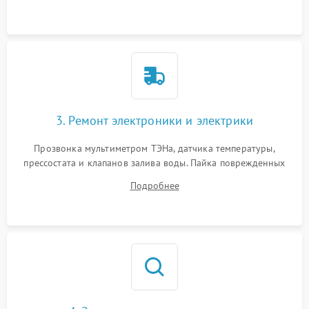
крестовины на износ, а манжеты люка на разрывы.
3. Ремонт электроники и электрики
Прозвонка мультиметром ТЭНа, датчика температуры,
прессостата и клапанов залива воды. Пайка поврежденных
дорожек или замена симисторов на плате управления.
Подробнее
Восстановление целостности проводки и контактов.