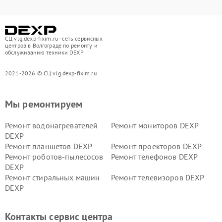
СЦ vlg.dexp-fixim.ru - сеть сервисных
центров в Волгограде по ремонту и
обслуживанию техники DEXP
2021-2026 © СЦ vlg.dexp-fixim.ru
Мы ремонтируем
Ремонт водонагревателей
Ремонт мониторов DEXP
DEXP
Ремонт планшетов DEXP
Ремонт проекторов DEXP
Ремонт роботов-пылесосов
Ремонт телефонов DEXP
DEXP
Ремонт стиральных машин
Ремонт телевизоров DEXP
DEXP
Ремонт холодильников DEXP
Ремонт электросамокатов
DEXP
Контакты сервис центра
Ремонт серверов DEXP
Ремонт мини пк DEXP