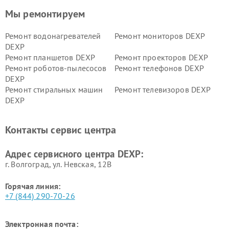
Мы ремонтируем
Ремонт водонагревателей
Ремонт мониторов DEXP
DEXP
Ремонт планшетов DEXP
Ремонт проекторов DEXP
Ремонт роботов-пылесосов
Ремонт телефонов DEXP
DEXP
Ремонт стиральных машин
Ремонт телевизоров DEXP
DEXP
Ремонт холодильников DEXP
Ремонт электросамокатов
DEXP
Контакты сервис центра
Ремонт серверов DEXP
Ремонт мини пк DEXP
Адрес сервисного центра DEXP:
г. Волгоград, ул. Невская, 12В
Горячая линия:
+7 (844) 290-70-26
Электронная почта: