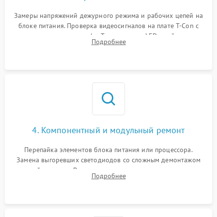
Замеры напряжений дежурного режима и рабочих цепей на
блоке питания. Проверка видеосигналов на плате T-Con с
помощью осциллографа. Тестирование LED-драйвера и
Подробнее
светодиодных планок подсветки мультиметром.
4. Компонентный и модульный ремонт
Перепайка элементов блока питания или процессора.
Замена выгоревших светодиодов со сложным демонтажом
хрупкой матрицы. Восстановление поврежденных дорожек,
Подробнее
прошивка микросхем памяти EEPROM