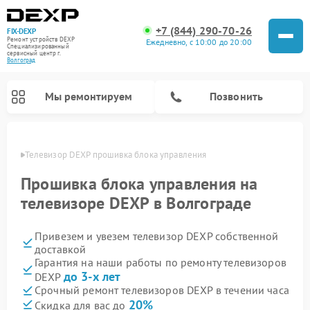
+7 (844) 290-70-26
FIX-DEXP
Ремонт устройств DEXP
Ежедневно, с 10:00 до 20:00
Специализированный
cервисный центр г.
Волгоград
Мы ремонтируем
Позвонить
граде
Телевизор DEXP прошивка блока управления
Прошивка блока управления на
телевизоре DEXP в Волгограде
Привезем и увезем телевизор DEXP собственной
доставкой
Гарантия на наши работы по ремонту телевизоров
до 3-х лет
DEXP
Ремонт роботов-пылесосов DEXP
Ремонт стиральных машин DEXP
Ремонт электросамокатов DEXP
Ремонт видеорегистраторов DEXP
Срочный ремонт телевизоров DEXP в течении часа
20%
Скидка для вас до