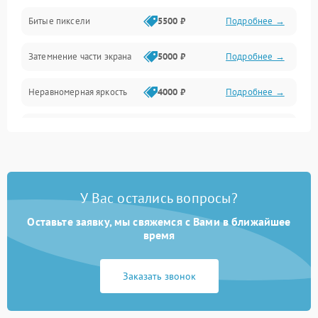
Разъёмы и интерфейсы
Битые пиксели
5500 ₽
Подробнее →
Механические повреждения
Затемнение части экрана
5000 ₽
Подробнее →
Программное обеспечение
Неравномерная яркость
4000 ₽
Подробнее →
Корпус и механика
Выгорание матрицы
6000 ₽
Подробнее →
Пульт и управление
Сеть и подключения
У Вас остались вопросы?
Оставьте заявку, мы свяжемся с Вами в ближайшее
Аудио
время
Сетевая
Заказать звонок