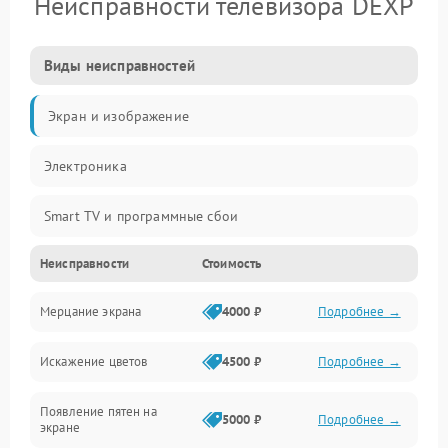
Неисправности телевизора DEXP
Виды неисправностей
Экран и изображение
Электроника
Smart TV и программные сбои
Неисправности
Стоимость
Питание и запуск
Мерцание экрана
4000 ₽
Подробнее →
Подсветка и LED-модули
Искажение цветов
4500 ₽
Подробнее →
Звук и аудиосистема
Появление пятен на
Сигнал и приём каналов
5000 ₽
Подробнее →
экране