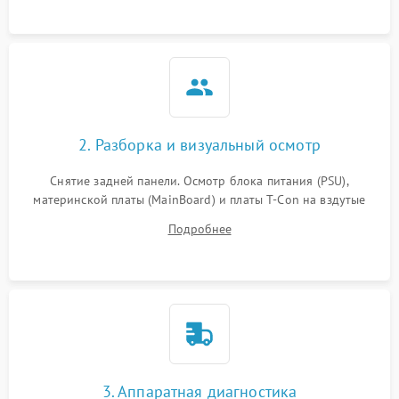
2. Разборка и визуальный осмотр
Снятие задней панели. Осмотр блока питания (PSU),
материнской платы (MainBoard) и платы T-Con на вздутые
конденсаторы, прогары, окисления и микротрещины.
Подробнее
Проверка надежности фиксации и целостности шлейфов.
3. Аппаратная диагностика