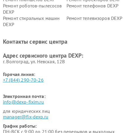
Ремонт роботов-пылесосов
Ремонт телефонов DEXP
DEXP
Ремонт стиральных машин
Ремонт телевизоров DEXP
DEXP
Ремонт холодильников DEXP
Ремонт электросамокатов
DEXP
Контакты сервис центра
Ремонт серверов DEXP
Ремонт мини пк DEXP
Адрес сервисного центра DEXP:
г. Волгоград, ул. Невская, 12В
Горячая линия:
+7 (844) 290-70-26
Электронная почта:
info@dexp-fixim.ru
для юридических лиц
manager@fix-dexp.ru
График работы:
ПН-ВСК с 9:00 до 21:00 без перерывов и выходных