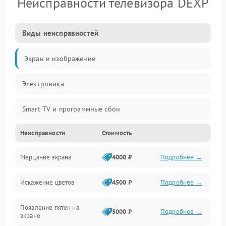
Неисправности телевизора DEXP
Виды неисправностей
Экран и изображение
Электроника
Smart TV и программные сбои
Неисправности
Стоимость
Питание и запуск
Мерцание экрана
4000 ₽
Подробнее →
Подсветка и LED-модули
Искажение цветов
4500 ₽
Подробнее →
Звук и аудиосистема
Появление пятен на
Сигнал и приём каналов
5000 ₽
Подробнее →
экране