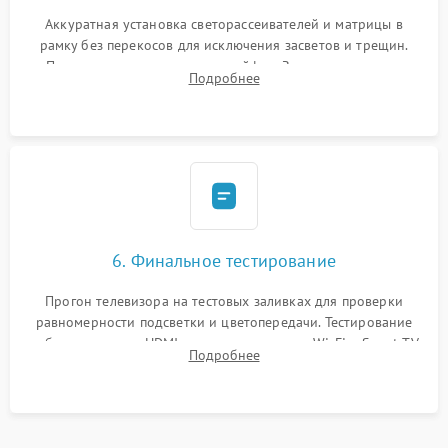
Аккуратная установка светорассеивателей и матрицы в
рамку без перекосов для исключения засветов и трещин.
Подключение внутренних шлейфов. Закрытие корпуса.
Подробнее
Сброс настроек и обновление программного обеспечения.
6. Финальное тестирование
Прогон телевизора на тестовых заливках для проверки
равномерности подсветки и цветопередачи. Тестирование
работы разъемов HDMI, динамиков, модуля Wi-Fi и Smart TV
Подробнее
в рабочем режиме в течение нескольких часов.