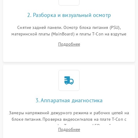
2. Разборка и визуальный осмотр
Снятие задней панели. Осмотр блока питания (PSU),
материнской платы (MainBoard) и платы T-Con на вздутые
конденсаторы, прогары, окисления и микротрещины.
Подробнее
Проверка надежности фиксации и целостности шлейфов.
3. Аппаратная диагностика
Замеры напряжений дежурного режима и рабочих цепей на
блоке питания. Проверка видеосигналов на плате T-Con с
помощью осциллографа. Тестирование LED-драйвера и
Подробнее
светодиодных планок подсветки мультиметром.