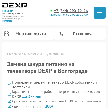
+7 (844) 290-70-26
FIX-DEXP
Ремонт устройств DEXP
Ежедневно, с 10:00 до 20:00
Специализированный
cервисный центр г.
Волгоград
Мы ремонтируем
Позвонить
граде
Телевизор DEXP замена шнура питания
Замена шнура питания на
телевизоре DEXP в Волгограде
Привезем и увезем телевизор DEXP собственной
доставкой
Гарантия на наши работы по ремонту телевизоров
до 3-х лет
DEXP
Ремонт роботов-пылесосов DEXP
Ремонт стиральных машин DEXP
Ремонт электросамокатов DEXP
Ремонт видеорегистраторов DEXP
Срочный ремонт телевизоров DEXP в течении часа
20%
Скидка для вас до