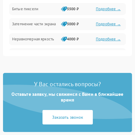
Разъёмы и интерфейсы
Битые пиксели
5500 ₽
Подробнее →
Механические повреждения
Затемнение части экрана
5000 ₽
Подробнее →
Программное обеспечение
Неравномерная яркость
4000 ₽
Подробнее →
Корпус и механика
Выгорание матрицы
6000 ₽
Подробнее →
Пульт и управление
Сеть и подключения
У Вас остались вопросы?
Оставьте заявку, мы свяжемся с Вами в ближайшее
Аудио
время
Сетевая
Заказать звонок