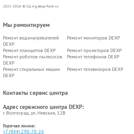
2021-2026 © СЦ vlg.dexp-fixim.ru
Мы ремонтируем
Ремонт водонагревателей
Ремонт мониторов DEXP
DEXP
Ремонт планшетов DEXP
Ремонт проекторов DEXP
Ремонт роботов-пылесосов
Ремонт телефонов DEXP
DEXP
Ремонт стиральных машин
Ремонт телевизоров DEXP
DEXP
Ремонт холодильников DEXP
Ремонт электросамокатов
DEXP
Контакты сервис центра
Ремонт серверов DEXP
Ремонт мини пк DEXP
Адрес сервисного центра DEXP:
г. Волгоград, ул. Невская, 12В
Горячая линия:
+7 (844) 290-70-26