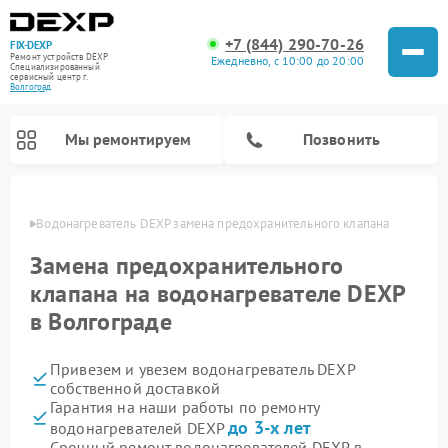
+7 (844) 290-70-26
FIX-DEXP
Ремонт устройств DEXP
Ежедневно, с 10:00 до 20:00
Специализированный
cервисный центр г.
Волгоград
Мы ремонтируем
Позвонить
граде
Водонагреватель DEXP замена предохранительного клапана
Замена предохранительного
клапана на водонагревателе DEXP
в Волгограде
Привезем и увезем водонагреватель DEXP
собственной доставкой
Гарантия на наши работы по ремонту
Ремонт электросамокатов DEXP
Ремонт роботов-пылесосов DEXP
Ремонт стиральных машин DEXP
Ремонт видеорегистраторов DEXP
до 3-х лет
водонагревателей DEXP
Срочный ремонт водонагревателей DEXP в